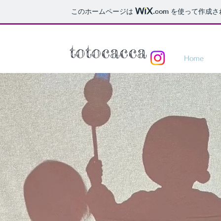
このホームページは
.com
を使って作成さ
totocacca
Home