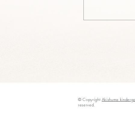
© Copyright
Akishuma kinderga
reserved.